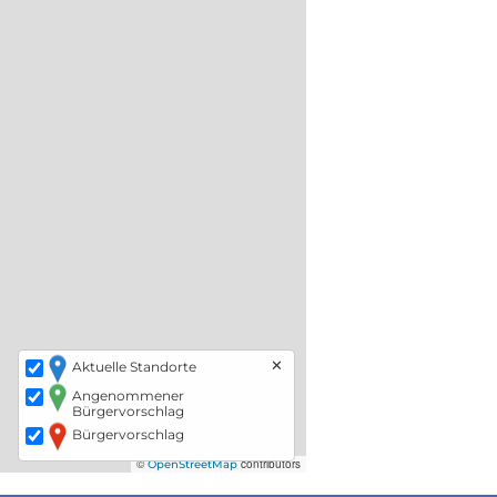
✕
Aktuelle Standorte
Angenommener
Bürgervorschlag
Bürgervorschlag
©
contributors
OpenStreetMap