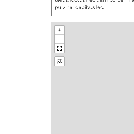
tellus, luctus nec ullamcorper mat
pulvinar dapibus leo.
+
−