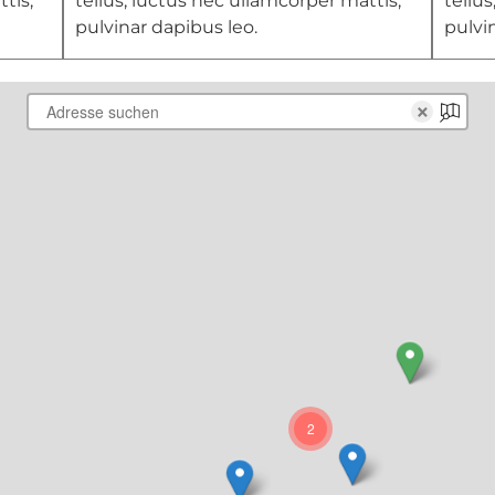
tis,
tellus, luctus nec ullamcorper mattis,
tellu
pulvinar dapibus leo.
pulvi
×
2