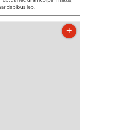
s, luctus nec ullamcorper mattis,
nar dapibus leo.
+