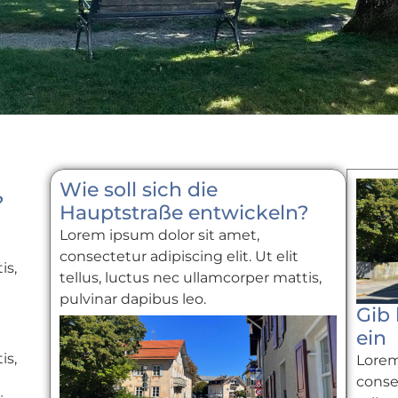
Wie soll sich die
?
Hauptstraße entwickeln?
Lorem ipsum dolor sit amet,
consectetur adipiscing elit. Ut elit
is,
tellus, luctus nec ullamcorper mattis,
pulvinar dapibus leo.
Gib 
ein
is,
Lorem
consec