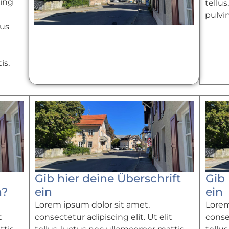
cing
tellus
pulvi
bus
is,
Gib hier deine Überschrift
Gib 
n?
ein
ein
Lorem ipsum dolor sit amet,
Lorem
t
consectetur adipiscing elit. Ut elit
consec