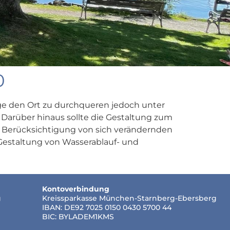
0
ge den Ort zu durchqueren jedoch unter
Darüber hinaus sollte die Gestaltung zum
e Berücksichtigung von sich verändernden
Gestaltung von Wasserablauf- und
Kontoverbindung
g
Kreissparkasse München-Starnberg-Ebersberg
IBAN: DE92 7025 0150 0430 5700 44
BIC: BYLADEM1KMS