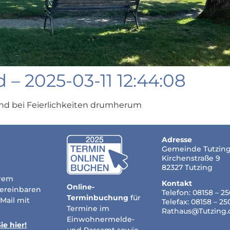
– 2025-03-11 12:44:08
nd bei Feierlichkeiten drumherum
Adresse
Gemeinde Tutzin
Kirchenstraße 9
82327 Tutzing
hrem
Kontakt
Online-
vereinbaren
Telefon: 08158 – 2
Terminbuchung
für
-Mail mit
Telefax: 08158 – 2
Termine im
Rathaus@Tutzing.
Einwohnermelde-
e hier!