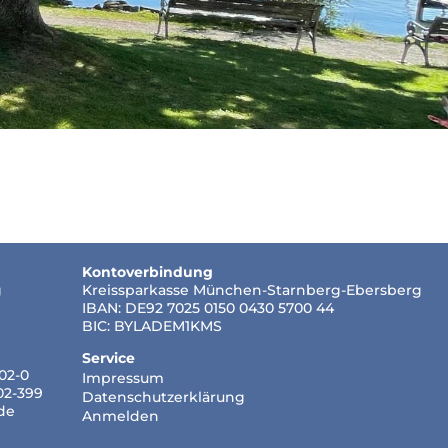
Kontoverbindung
g
Kreissparkasse München-Starnberg-Ebersberg
IBAN: DE92 7025 0150 0430 5700 44
BIC: BYLADEM1KMS
Service
502-0
Impressum
502-399
Datenschutzerklärung
de
Anmelden