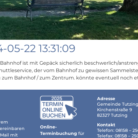
-05-22 13:31:09
hnhof ist mit Gepäck sicherlich beschwerlich/anstren
 Shuttleservice, der vom Bahnhof zu gewissen Sammelstel
 zum Bahnhof / zum Zentrum. könnte eventuell noch et
Adresse
Gemeinde Tutzin
Kirchenstraße 9
82327 Tutzing
hrem
Kontakt
Online-
vereinbaren
Telefon: 08158 – 2
Terminbuchung
für
-Mail mit
Telefax: 08158 – 2