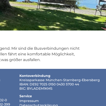
gend. Mir sind die Busverbindungen nicht
len fährt eine komfortable Möglichkeit,
was größer ausfallen.
Kontoverbindung
g
Kreissparkasse München-Starnberg-Ebersberg
IBAN: DE92 7025 0150 0430 5700 44
BIC: BYLADEM1KMS
Service
502-0
Impressum
502-399
Datenschutzerklärung